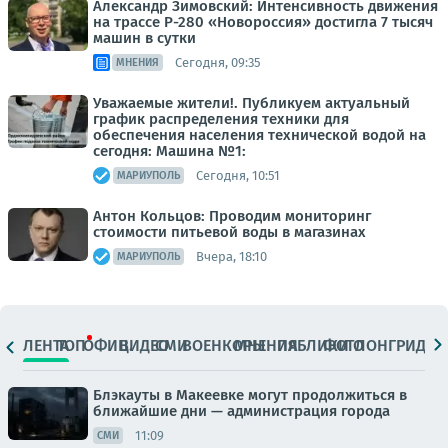
Александр Зимовский: Интенсивность движения
на трассе Р-280 «Новороссия» достигла 7 тысяч
машин в сутки
Сегодня, 09:35
МНЕНИЯ
Уважаемые жители!. Публикуем актуальный
график распределения техники для
обеспечения населения технической водой на
сегодня: Машина №1:
Сегодня, 10:51
МАРИУПОЛЬ
Антон Кольцов: Проводим мониторинг
стоимости питьевой воды в магазинах
Вчера, 18:10
МАРИУПОЛЬ
ЛЕНТА
ТОП
ОФИЦ.
ВИДЕО
СМИ
ВОЕНКОРЫ
МНЕНИЯ
ПАБЛИКИ
ФОТО
ЛОНГРИДЫ
Блэкауты в Макеевке могут продолжиться в
ближайшие дни — администрация города
11:09
СМИ