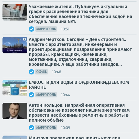
Уважаемые жители!. Публикуем актуальный
график распределения техники для
обеспечения населения технической водой на
сегодня: Машина №1:
10:51
МАРИУПОЛЬ
Андрей Чертков: Сегодня – День строителя..
Вместе с архитекторами, инженерами и
проектировщиками поздравления принимают
прорабы, крановщики, каменщики,
монтажники, отделочники, сварщики,
кровельщики. А еще работники заводов...
10:48
ОФИЦ.
ЕМКОСТИ ДЛЯ ВОДЫ В ОРДЖОНИКИДЗЕВСКОМ
РАЙОНЕ
10:44
МАРИУПОЛЬ
Антон Кольцов: Напряжённая оперативная
обстановка не позволяет нашим энергетикам
провести необходимые ремонтные работы в
полном объёме
10:09
МАРИУПОЛЬ
Минтруд предложил расширить круг лиц,