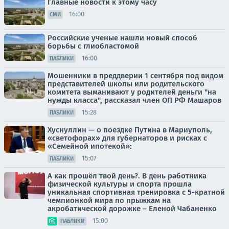
Главные новости к этому часу
16:00
СМИ
Российские ученые нашли новый способ
борьбы с глиобластомой
16:00
ПАБЛИКИ
Мошенники в преддверии 1 сентября под видом
представителей школы или родительского
комитета выманивают у родителей деньги "на
нужды класса", рассказал член ОП РФ Машаров
15:28
ПАБЛИКИ
Хуснуллин — о поездке Путина в Мариуполь,
«светофорах» для губернаторов и рисках с
«Семейной ипотекой»:
15:07
ПАБЛИКИ
А как прошёл твой день?. В день работника
физической культуры и спорта прошла
уникальная спортивная тренировка с 5-кратной
чемпионкой мира по прыжкам на
акробатической дорожке – Еленой Чабаненко
15:00
ПАБЛИКИ