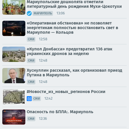
Мариупольские дошколята отметили
литературный день рождения Мухи-Цокотухи
13:06
МАРИУПОЛЬ
«Оперативная обстановка» не позволяет
энергетикам полностью восстановить свет в
Мариуполе — Кольцов
12:58
СМИ
«Купол Донбасса» предотвратил 136 атак
украинских дронов за неделю
12:48
СМИ
Хуснуллин рассказал, как организовал приезд
Путина в Мариуполь
12:48
СМИ
#Новости_из_новых_регионов России
12:42
СМИ
Опасность по БПЛА:. Мариуполь
12:36
СМИ