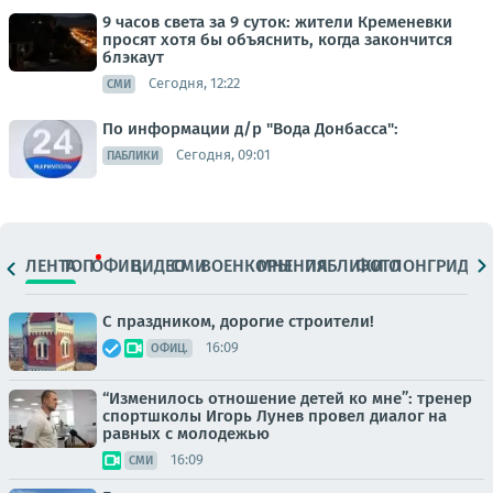
9 часов света за 9 суток: жители Кременевки
просят хотя бы объяснить, когда закончится
блэкаут
Сегодня, 12:22
СМИ
По информации д/р "Вода Донбасса":
Сегодня, 09:01
ПАБЛИКИ
ЛЕНТА
ТОП
ОФИЦ.
ВИДЕО
СМИ
ВОЕНКОРЫ
МНЕНИЯ
ПАБЛИКИ
ФОТО
ЛОНГРИДЫ
С праздником, дорогие строители!
16:09
ОФИЦ.
“Изменилось отношение детей ко мне”: тренер
спортшколы Игорь Лунев провел диалог на
равных с молодежью
16:09
СМИ