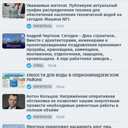
Уважаемые жители!. Публикуем актуальный
график распределения техники для
обеспечения населения технической водой на
сегодня: Машина №1:
10:51
МАРИУПОЛЬ
Андрей Чертков: Сегодня – День строителя..
Вместе с архитекторами, инженерами и
проектировщиками поздравления принимают
прорабы, крановщики, каменщики,
монтажники, отделочники, сварщики,
кровельщики. А еще работники заводов...
10:48
ОФИЦ.
ЕМКОСТИ ДЛЯ ВОДЫ В ОРДЖОНИКИДЗЕВСКОМ
РАЙОНЕ
10:44
МАРИУПОЛЬ
Антон Кольцов: Напряжённая оперативная
обстановка не позволяет нашим энергетикам
провести необходимые ремонтные работы в
полном объёме
10:09
МАРИУПОЛЬ
Минтруд предложил расширить круг лиц,