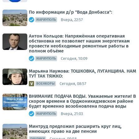
По информации д/р "Вода Донбасса":
Вчера, 22:57
МАРИУПОЛЬ
Антон Кольцов: Напряжённая оперативная
обстановка не позволяет нашим энергетикам
провести необходимые ремонтные работы в
полном объёме
Сегодня, 10:09
МАРИУПОЛЬ
Марьяна Наумова: ТОШКОВКА, ЛУГАНЩИНА. НАМ
ТУТ ТАК ТЯЖКО:
Сегодня, 08:57
ВОЕНКОРЫ
ВНИМАНИЕ ПОДАЧА ВОДЫ. Уважаемые жители! В
скором времени в Орджоникидзевском районе
будет временно возобновлена подача воды
Вчера, 21:03
МАРИУПОЛЬ
Минтруд предложил расширить круг лиц,
имеющих право на две пенсии
Сегодня, 09:58
ПАБЛИКИ