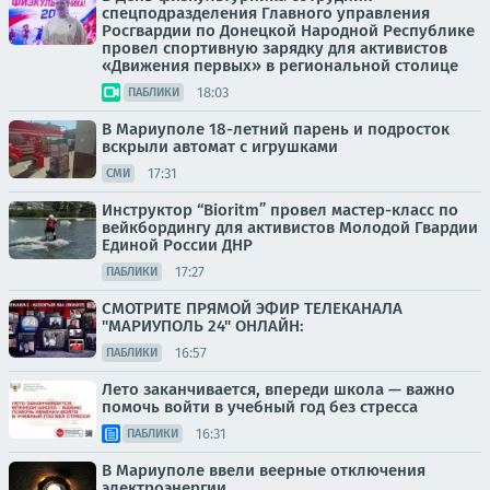
спецподразделения Главного управления
Росгвардии по Донецкой Народной Республике
провел спортивную зарядку для активистов
«Движения первых» в региональной столице
18:03
ПАБЛИКИ
В Мариуполе 18-летний парень и подросток
вскрыли автомат с игрушками
17:31
СМИ
Инструктор “Bioritm” провел мастер-класс по
вейкбордингу для активистов Молодой Гвардии
Единой России ДНР
17:27
ПАБЛИКИ
СМОТРИТЕ ПРЯМОЙ ЭФИР ТЕЛЕКАНАЛА
"МАРИУПОЛЬ 24" ОНЛАЙН:
16:57
ПАБЛИКИ
Лето заканчивается, впереди школа — важно
помочь войти в учебный год без стресса
16:31
ПАБЛИКИ
В Мариуполе ввели веерные отключения
электроэнергии