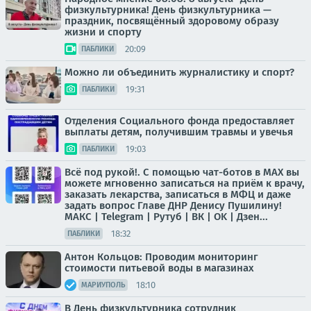
физкультурника! День физкультурника —
праздник, посвящённый здоровому образу
жизни и спорту
20:09
ПАБЛИКИ
Можно ли объединить журналистику и спорт?
19:31
ПАБЛИКИ
Отделения Социального фонда предоставляет
выплаты детям, получившим травмы и увечья
19:03
ПАБЛИКИ
Всё под рукой!. С помощью чат-ботов в МАХ вы
можете мгновенно записаться на приём к врачу,
заказать лекарства, записаться в МФЦ и даже
задать вопрос Главе ДНР Денису Пушилину!
МАКС | Telegram | Рутуб | ВК | OK | Дзен...
18:32
ПАБЛИКИ
Антон Кольцов: Проводим мониторинг
стоимости питьевой воды в магазинах
18:10
МАРИУПОЛЬ
В День физкультурника сотрудник