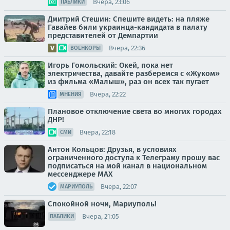
Вчера, 23:06
ПАБЛИКИ
Дмитрий Стешин: Спешите видеть: на пляже
Гавайев били украинца-кандидата в палату
представителей от Демпартии
Вчера, 22:36
ВОЕНКОРЫ
Игорь Гомольский: Окей, пока нет
электричества, давайте разберемся с «Жуком»
из фильма «Малыш», раз он всех так пугает
Вчера, 22:22
МНЕНИЯ
Плановое отключение света во многих городах
ДНР!
Вчера, 22:18
СМИ
Антон Кольцов: Друзья, в условиях
ограниченного доступа к Телеграму прошу вас
подписаться на мой канал в национальном
мессенджере МАХ
Вчера, 22:07
МАРИУПОЛЬ
Спокойной ночи, Мариуполь!
Вчера, 21:05
ПАБЛИКИ