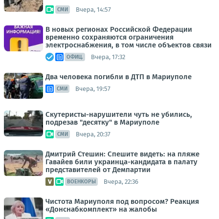
Вчера, 14:57
СМИ
В новых регионах Российской Федерации
временно сохраняются ограничения
электроснабжения, в том числе объектов связи
Вчера, 17:32
ОФИЦ.
Два человека погибли в ДТП в Мариуполе
Вчера, 19:57
СМИ
Скутеристы-нарушители чуть не убились,
подрезав "десятку" в Мариуполе
Вчера, 20:37
СМИ
Дмитрий Стешин: Спешите видеть: на пляже
Гавайев били украинца-кандидата в палату
представителей от Демпартии
Вчера, 22:36
ВОЕНКОРЫ
Чистота Мариуполя под вопросом? Реакция
«Донснабкомплект» на жалобы