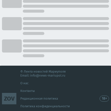
© Лента новостей Мариуполя
Email:
info@news-mariupol.ru
О нас
Контакты
ZOV
18+
Редакционная политика
Политика конфиденциальности