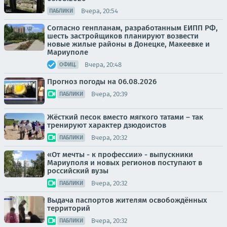
Вчера, 20:54
ПАБЛИКИ
Согласно генпланам, разработанным ЕИПП РФ,
шесть застройщиков планируют возвести
новые жилые районы в Донецке, Макеевке и
Мариуполе
Вчера, 20:48
ОФИЦ.
Прогноз погоды на 06.08.2026
Вчера, 20:39
ПАБЛИКИ
Жёсткий песок вместо мягкого татами – так
тренируют характер дзюдоистов
Вчера, 20:32
ПАБЛИКИ
«От мечты - к профессии» - выпускники
Мариуполя и новых регионов поступают в
российский вузы
Вчера, 20:32
ПАБЛИКИ
Выдача паспортов жителям освобождённых
территорий
Вчера, 20:32
ПАБЛИКИ