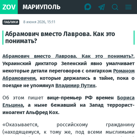
ZOV
МАРИУПОЛЬ
8 июня 2026, 15:11
ПАБЛИКИ
Абрамович вместо Лаврова. Как это
понимать?
Абрамович вместо Лаврова. Как это понимать?.
Украинский диктатор Зеленский явно умалчивает
некоторые детали переговоров с олигархом
Романом
Абрамовичем
, которые держались в тайне, пока о
поездке не упомянул
Владимир Путин
.
Об этом пишет
вице-премьер РФ времен
Бориса
Ельцина
, а ныне бежавший на Запад террорист-
иноагент Альфред Кох.
«Оказывается, российскому гражданину
(находящемуся, к тому же, под всеми мыслимыми