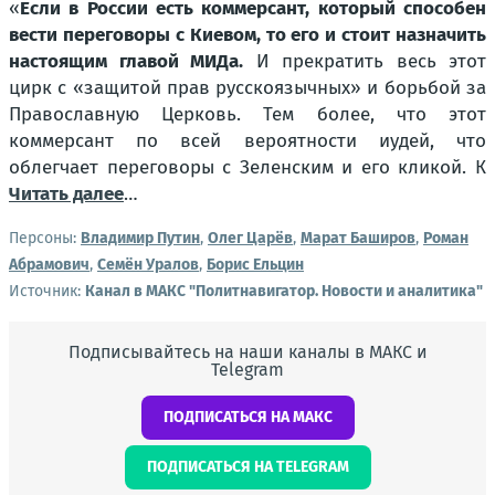
«
Если в России есть коммерсант, который способен
вести переговоры с Киевом, то его и стоит назначить
настоящим главой МИДа.
И прекратить весь этот
цирк с «защитой прав русскоязычных» и борьбой за
Православную Церковь. Тем более, что этот
коммерсант по всей вероятности иудей, что
облегчает переговоры с Зеленским и его кликой. К
Читать далее
…
Персоны:
Владимир Путин
,
Олег Царёв
,
Марат Баширов
,
Роман
Абрамович
,
Семён Уралов
,
Борис Ельцин
Источник:
Канал в МАКС "Политнавигатор. Новости и аналитика"
Подписывайтесь на наши каналы в МАКС и
Telegram
ПОДПИСАТЬСЯ НА МАКС
ПОДПИСАТЬСЯ НА TELEGRAM