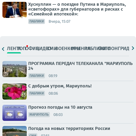
Хуснуллин — о поездке Путина в Мариуполь,
«светофорах» для губернаторов и рисках с
«Семейной ипотекой»:
Вчера, 15:07
ПАБЛИКИ
ЛЕНТА
ТОП
ОФИЦ.
ВИДЕО
СМИ
ВОЕНКОРЫ
МНЕНИЯ
ПАБЛИКИ
ФОТО
ЛОНГРИДЫ
ПРОГРАММА ПЕРЕДАЧ ТЕЛЕКАНАЛА "МАРИУПОЛЬ
24
08:19
ПАБЛИКИ
С добрым утром, Мариуполь!
08:06
ПАБЛИКИ
Прогноз погоды на 10 августа
08:03
МАРИУПОЛЬ
Погода на новых территориях России
07:51
СМИ