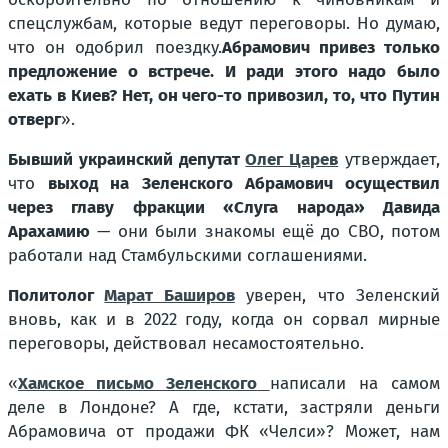
спецслужбам, которые ведут переговоры. Но думаю,
что он одобрил поездку.
Абрамович привез только
предложение о встрече. И ради этого надо было
ехать в Киев? Нет, он чего-то привозил, то, что Путин
отверг
».
Бывший украинский депутат
Олег Царев
утверждает,
что
выход на Зеленского Абрамович осуществил
через главу фракции «Слуга народа» Давида
Арахамию
— они были знакомы ещё до СВО, потом
работали над Стамбульскими соглашениями.
Политолог
Марат Баширов
уверен, что Зеленский
вновь, как и в 2022 году, когда он сорвал мирные
переговоры, действовал несамостоятельно.
«
Хамское письмо Зеленского
написали на самом
деле в Лондоне? А где, кстати, застряли деньги
Абрамовича от продажи ФК «Челси»? Может, нам