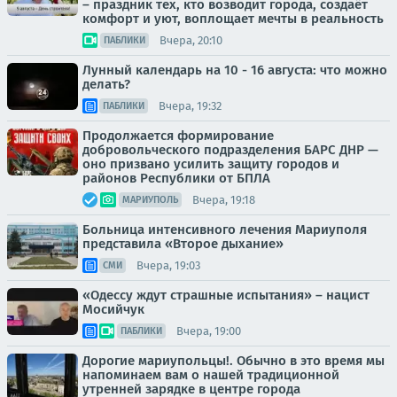
– праздник тех, кто возводит города, создаёт
комфорт и уют, воплощает мечты в реальность
Вчера, 20:10
ПАБЛИКИ
Лунный календарь на 10 - 16 августа: что можно
делать?
Вчера, 19:32
ПАБЛИКИ
Продолжается формирование
добровольческого подразделения БАРС ДНР —
оно призвано усилить защиту городов и
районов Республики от БПЛА
Вчера, 19:18
МАРИУПОЛЬ
Больница интенсивного лечения Мариуполя
представила «Второе дыхание»
Вчера, 19:03
СМИ
«Одессу ждут страшные испытания» – нацист
Мосийчук
Вчера, 19:00
ПАБЛИКИ
Дорогие мариупольцы!. Обычно в это время мы
напоминаем вам о нашей традиционной
утренней зарядке в центре города