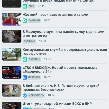
обучения в вузах можно найти на сайтах:
20:11
СМИ
Жесткий песок вместо мягкого татами
20:11
ПАБЛИКИ
В Мариуполе мужчина нашёл сумку с деньгами
и потратил их
19:38
ПАБЛИКИ
Коммунальные службы продолжают делать наш
город уютнее
19:28
ПАБЛИКИ
«ТВОЙ ВЫХОД!». Новый проект телеканала
«Мариуполь 24»
19:01
ПАБЛИКИ
В библиотеке им. Н.В. Гоголя научили детей
правилам безопасности
18:34
МАРИУПОЛЬ
Итоги гуманитарной миссии ВСКС в ДНР