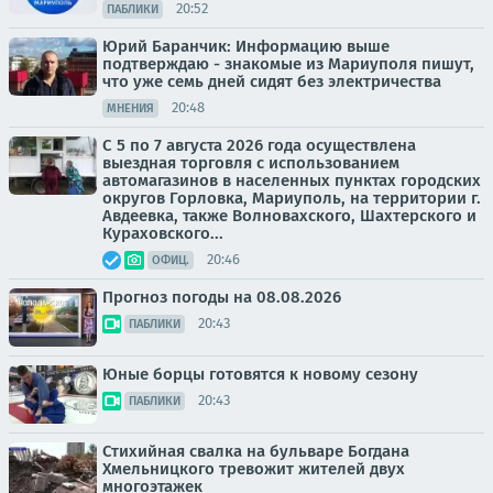
20:52
ПАБЛИКИ
Юрий Баранчик: Информацию выше
подтверждаю - знакомые из Мариуполя пишут,
что уже семь дней сидят без электричества
20:48
МНЕНИЯ
С 5 по 7 августа 2026 года осуществлена
выездная торговля с использованием
автомагазинов в населенных пунктах городских
округов Горловка, Мариуполь, на территории г.
Авдеевка, также Волновахского, Шахтерского и
Кураховского...
20:46
ОФИЦ.
Прогноз погоды на 08.08.2026
20:43
ПАБЛИКИ
Юные борцы готовятся к новому сезону
20:43
ПАБЛИКИ
Стихийная свалка на бульваре Богдана
Хмельницкого тревожит жителей двух
многоэтажек