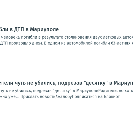
бли в ДТП в Мариуполе
ва человека погибли в результате столкновения двух легковых ав
ДТП произошло днем. В одном из автомобилей погибли 63-летняя ж
тели чуть не убились, подрезав "десятку" в Мариу
чуть не убились, подрезав "десятку" в МариуполеРодители, но хо
жно уже.... Прислать новость/жалобуПодписаться на Блокнот