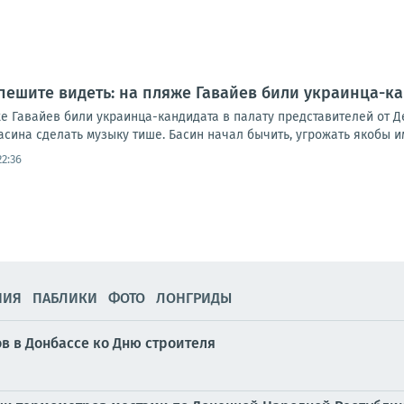
пешите видеть: на пляже Гавайев били украинца-ка
е Гавайев били украинца-кандидата в палату представителей от Д
ина сделать музыку тише. Басин начал бычить, угрожать якобы им
22:36
НИЯ
ПАБЛИКИ
ФОТО
ЛОНГРИДЫ
в в Донбассе ко Дню строителя