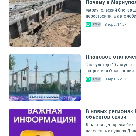
Почему в Мариупо
Мариупольский блогер Д
перестроили, а автомоб
Вчера, 14:57
СМИ
Плановое отключен
Так будет до 10 августа
энергетики.Отключения з
Вчера, 22:18
СМИ
В новых регионах 
объектов связи
В настоящее время без ш
населенных пунктах Дон