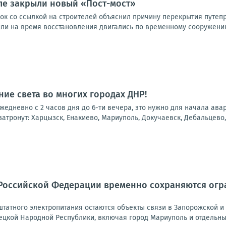
ле закрыли новый «Пост-мост»
ок со ссылкой на строителей объяснил причину перекрытия путепр
или на время восстановления двигались по временному сооружению
ие света во многих городах ДНР!
 ежедневно с 2 часов дня до 6-ти вечера, это нужно для начала ав
атронут: Харцызск, Енакиево, Мариуполь, Докучаевск, Дебальцево, 
Российской Федерации временно сохраняются огра
татного электропитания остаются объекты связи в Запорожской и 
ецкой Народной Республики, включая город Мариуполь и отдельные