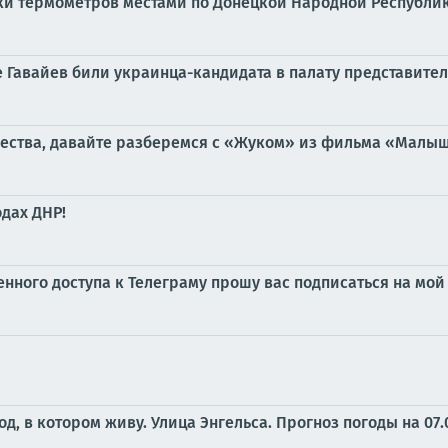
бики термометров местами по Донецкой Народной Республике
е Гавайев били украинца-кандидата в палату представите
чества, давайте разберемся с «Жуком» из фильма «Малыш»,
дах ДНР!
ченного доступа к Телеграму прошу вас подписаться на м
од, в котором живу. Улица Энгельса.
Прогноз погоды на 07.