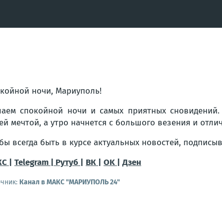
койной ночи, Мариуполь!
аем спокойной ночи и самых приятных сновидений. 
ей мечтой, а утро начнется с большого везения и отли
бы всегда быть в курсе актуальных новостей, подписы
С |
Telegram |
Рутуб |
ВК |
OK |
Дзен
очник:
Канал в МАКС "МАРИУПОЛЬ 24"