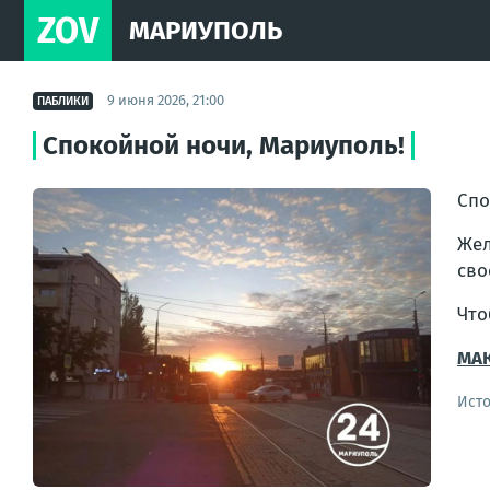
ZOV
МАРИУПОЛЬ
9 июня 2026, 21:00
ПАБЛИКИ
Спокойной ночи, Мариуполь!
Спо
Жел
сво
Что
МАК
Ист