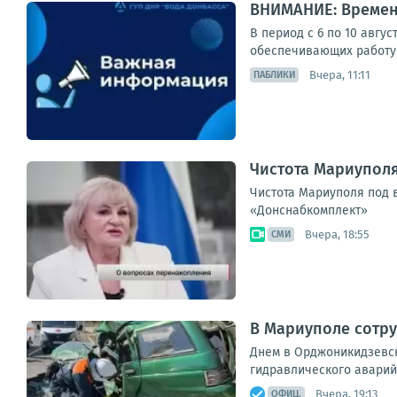
ВНИМАНИЕ: Времен
В период с 6 по 10 авгу
обеспечивающих работу 
Вчера, 11:11
ПАБЛИКИ
Чистота Мариупол
Чистота Мариуполя под 
«Донснабкомплект»
Вчера, 18:55
СМИ
В Мариуполе сотру
Днем в Орджоникидзевск
гидравлического аварий
Вчера, 19:13
ОФИЦ.