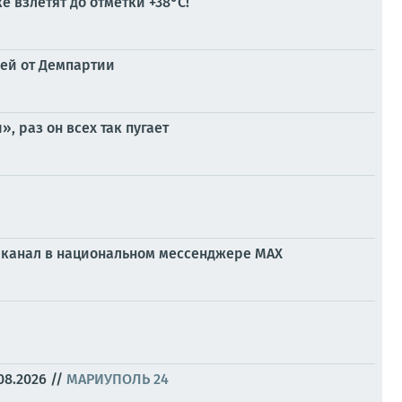
 взлетят до отметки +38°C!
лей от Демпартии
 раз он всех так пугает
ой канал в национальном мессенджере МАХ
08.2026
//
МАРИУПОЛЬ 24