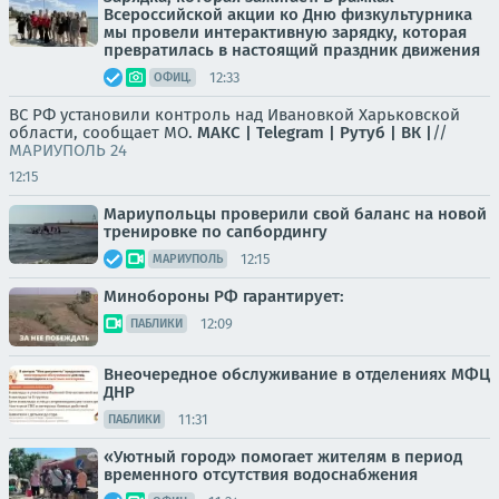
Всероссийской акции ко Дню физкультурника
мы провели интерактивную зарядку, которая
превратилась в настоящий праздник движения
12:33
ОФИЦ.
ВС РФ установили контроль над Ивановкой Харьковской
области, сообщает МО.
МАКС |
Telegram |
Рутуб |
ВК |
//
МАРИУПОЛЬ 24
12:15
Мариупольцы проверили свой баланс на новой
тренировке по сапбордингу
12:15
МАРИУПОЛЬ
Минобороны РФ гарантирует:
12:09
ПАБЛИКИ
Внеочередное обслуживание в отделениях МФЦ
ДНР
11:31
ПАБЛИКИ
«Уютный город» помогает жителям в период
временного отсутствия водоснабжения