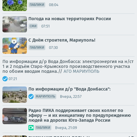
08:04
ПАБЛИКИ
Погода на новых территориях России
07:51
СМИ
С Днём строителя, Мариуполь!
07:30
ПАБЛИКИ
По информации д/р Вода Донбасса: электроэнергия на н/ст
1 и 2 подъём Старо-Крымского производственного участка
по обоим вводам подана.//
АГО МАРИУПОЛЬ
07:21
По информации д/р "Вода Донбасса":
Вчера, 22:57
МАРИУПОЛЬ
Радио ПИКА поддерживает своих коллег по
эфиру — и их инициативу по предупреждению
людей на дорогах Юго-Запада России
Вчера, 21:09
ПАБЛИКИ