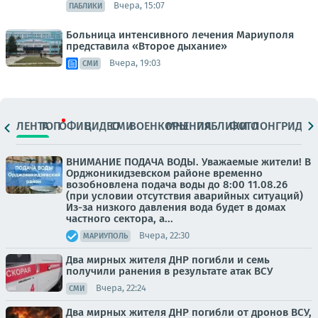
Вчера, 15:07
ПАБЛИКИ
Больница интенсивного лечения Мариуполя
представила «Второе дыхание»
Вчера, 19:03
СМИ
ЛЕНТА
ТОП
ОФИЦ.
ВИДЕО
СМИ
ВОЕНКОРЫ
МНЕНИЯ
ПАБЛИКИ
ФОТО
ЛОНГРИДЫ
ВНИМАНИЕ ПОДАЧА ВОДЫ. Уважаемые жители! В
Орджоникидзевском районе временно
возобновлена подача воды до 8:00 11.08.26
(при условии отсутствия аварийных ситуаций)
Из-за низкого давления вода будет в домах
частного сектора, а...
Вчера, 22:30
МАРИУПОЛЬ
Два мирных жителя ДНР погибли и семь
получили ранения в результате атак ВСУ
Вчера, 22:24
СМИ
Два мирных жителя ДНР погибли от дронов ВСУ,