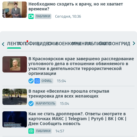
Необходимо сходить к врачу, но не хватает
времени?
Сегодня, 10:36
ПАБЛИКИ
ЛЕНТА
ТОП
ОФИЦ.
ВИДЕО
СМИ
ВОЕНКОРЫ
МНЕНИЯ
ПАБЛИКИ
ФОТО
ЛОНГРИДЫ
В Красноярском крае завершено расследование
уголовного дела в отношении обвиняемого в
участии в деятельности террористической
организации
15:04
ОФИЦ.
В парке «Веселка» прошла открытая
тренировка для всех желающих
15:04
МАРИУПОЛЬ
Как не стать дроппером?. Ответы смотрите в
карточках МАКС | Telegram | Рутуб | ВК | OK |
Дзен Сообщить новость
14:57
ПАБЛИКИ