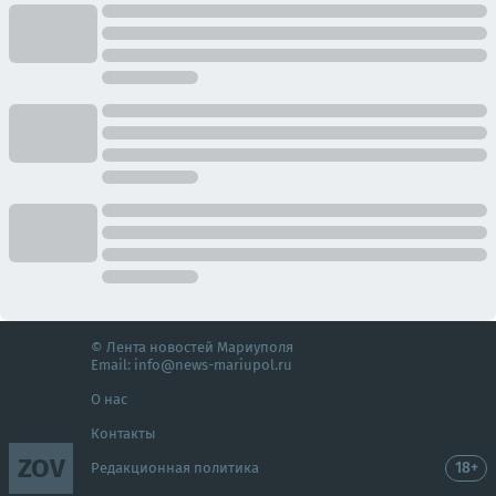
© Лента новостей Мариуполя
Email:
info@news-mariupol.ru
О нас
Контакты
ZOV
18+
Редакционная политика