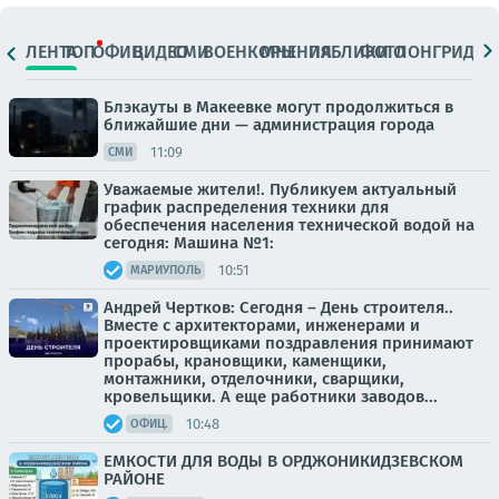
ЛЕНТА
ТОП
ОФИЦ.
ВИДЕО
СМИ
ВОЕНКОРЫ
МНЕНИЯ
ПАБЛИКИ
ФОТО
ЛОНГРИДЫ
Блэкауты в Макеевке могут продолжиться в
ближайшие дни — администрация города
11:09
СМИ
Уважаемые жители!. Публикуем актуальный
график распределения техники для
обеспечения населения технической водой на
сегодня: Машина №1:
10:51
МАРИУПОЛЬ
Андрей Чертков: Сегодня – День строителя..
Вместе с архитекторами, инженерами и
проектировщиками поздравления принимают
прорабы, крановщики, каменщики,
монтажники, отделочники, сварщики,
кровельщики. А еще работники заводов...
10:48
ОФИЦ.
ЕМКОСТИ ДЛЯ ВОДЫ В ОРДЖОНИКИДЗЕВСКОМ
РАЙОНЕ