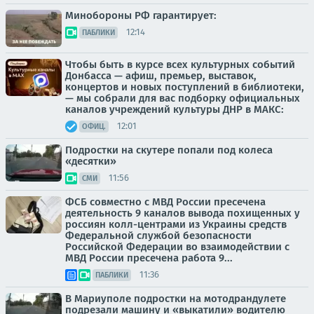
Минобороны РФ гарантирует:
12:14
ПАБЛИКИ
Чтобы быть в курсе всех культурных событий
Донбасса — афиш, премьер, выставок,
концертов и новых поступлений в библиотеки,
— мы собрали для вас подборку официальных
каналов учреждений культуры ДНР в МАКС:
12:01
ОФИЦ.
Подростки на скутере попали под колеса
«десятки»
11:56
СМИ
ФСБ совместно с МВД России пресечена
деятельность 9 каналов вывода похищенных у
россиян колл-центрами из Украины средств
Федеральной службой безопасности
Российской Федерации во взаимодействии с
МВД России пресечена работа 9...
11:36
ПАБЛИКИ
В Мариуполе подростки на мотодрандулете
подрезали машину и «выкатили» водителю