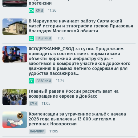
претензии
11:36
СМИ
В Мариуполе начинает работу Сартанский
музей истории и этнографии греков Приазовья
благодаря Московской области
11:30
ПАБЛИКИ
#СОДЕРЖАНИЕ_СВОД за сутки. Продолжаем
приводить в соответствие с нормативами
объекты дорожной инфраструктуры –
заботимся о комфорте участников дорожного
движения! В рамках летнего содержания для
удобства пассажиров...
11:24
ПАБЛИКИ
Главный раввин России рассчитывает на
возвращение евреев в Донбасс
11:05
СМИ
Компенсации за утраченное жильё с начала
2026 года выплачены 13 000 жителям в
регионах Новороссии
11:05
ПАБЛИКИ