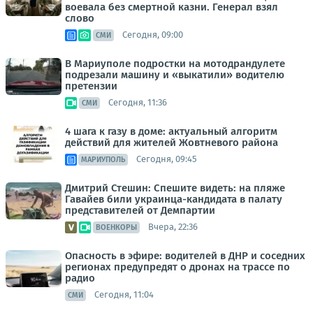
воевала без смертной казни. Генерал взял
слово
Сегодня, 09:00
СМИ
В Мариуполе подростки на мотодрандулете
подрезали машину и «выкатили» водителю
претензии
Сегодня, 11:36
СМИ
4 шага к газу в доме: актуальный алгоритм
действий для жителей Жовтневого района
Сегодня, 09:45
МАРИУПОЛЬ
Дмитрий Стешин: Спешите видеть: на пляже
Гавайев били украинца-кандидата в палату
представителей от Демпартии
Вчера, 22:36
ВОЕНКОРЫ
Опасность в эфире: водителей в ДНР и соседних
регионах предупредят о дронах на трассе по
радио
Сегодня, 11:04
СМИ