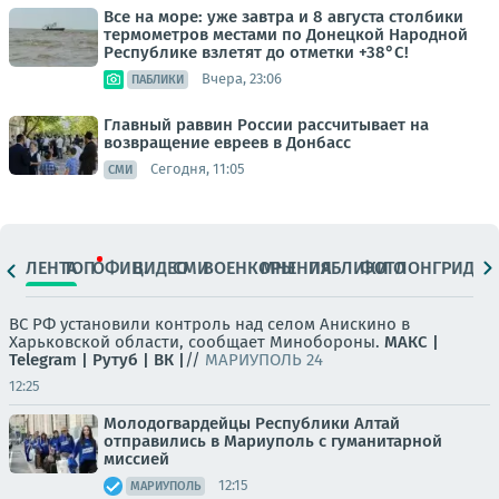
Все на море: уже завтра и 8 августа столбики
термометров местами по Донецкой Народной
Республике взлетят до отметки +38°C!
Вчера, 23:06
ПАБЛИКИ
Главный раввин России рассчитывает на
возвращение евреев в Донбасс
Сегодня, 11:05
СМИ
ЛЕНТА
ТОП
ОФИЦ.
ВИДЕО
СМИ
ВОЕНКОРЫ
МНЕНИЯ
ПАБЛИКИ
ФОТО
ЛОНГРИДЫ
ВС РФ установили контроль над селом Анискино в
Харьковской области, сообщает Минобороны.
МАКС |
Telegram |
Рутуб |
ВК |
//
МАРИУПОЛЬ 24
12:25
Молодогвардейцы Республики Алтай
отправились в Мариуполь с гуманитарной
миссией
12:15
МАРИУПОЛЬ