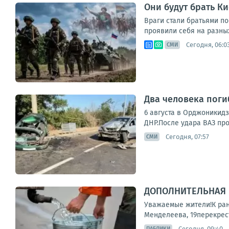
Они будут брать К
Враги стали братьями п
проявили себя на разных
Сегодня, 06:0
СМИ
Два человека поги
6 августа в Орджоникидз
ДНР.После удара ВАЗ про
Сегодня, 07:57
СМИ
ДОПОЛНИТЕЛЬНАЯ 
Уважаемые жители!К ран
Менделеева, 19перекрест
Сегодня, 09:40
ПАБЛИКИ