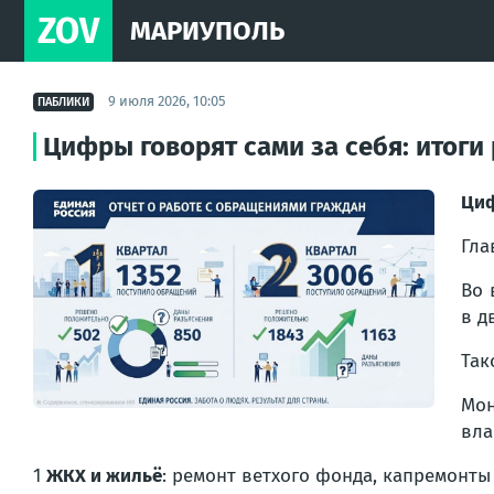
ZOV
МАРИУПОЛЬ
9 июля 2026, 10:05
ПАБЛИКИ
Цифры говорят сами за себя: итоги
Циф
Гла
Во 
в д
Так
Мон
вла
1
ЖКХ и жильё
: ремонт ветхого фонда, капремонты