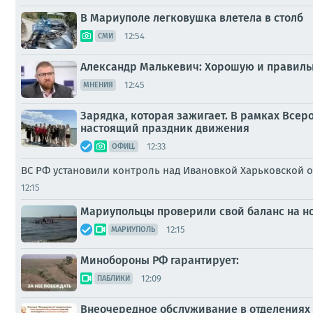
В Мариуполе легковушка влетела в столб
12:54
СМИ
Александр Малькевич: Хорошую и правильн
12:45
МНЕНИЯ
Зарядка, которая зажигает. В рамках Все
настоящий праздник движения
12:33
ОФИЦ.
ВС РФ установили контроль над Ивановкой Харьковской 
12:15
Мариупольцы проверили свой баланс на н
12:15
МАРИУПОЛЬ
Минобороны РФ гарантирует:
12:09
ПАБЛИКИ
Внеочередное обслуживание в отделения