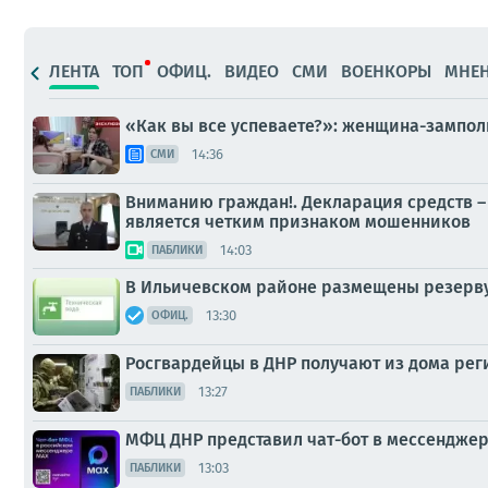
ЛЕНТА
ТОП
ОФИЦ.
ВИДЕО
СМИ
ВОЕНКОРЫ
МНЕ
«Как вы все успеваете?»: женщина-зампол
14:36
СМИ
Вниманию граждан!. Декларация средств –
является четким признаком мошенников
14:03
ПАБЛИКИ
В Ильичевском районе размещены резервуа
13:30
ОФИЦ.
Росгвардейцы в ДНР получают из дома рег
13:27
ПАБЛИКИ
МФЦ ДНР представил чат-бот в мессендже
13:03
ПАБЛИКИ