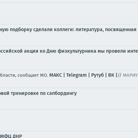
ую подборку сделали коллеги: литература, посвященная 
российской акции ко Дню физкультурника мы провели инте
МАКС |
Telegram |
Рутуб |
ВК |
области, сообщает МО.
//
МАРИУ
овой тренировке по сапбордингу
х МФЦ ДНР