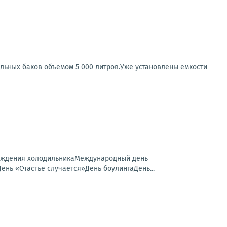
льных баков объемом 5 000 литров.Уже установлены емкости
рождения холодильникаМеждународный день
ь «Счастье случается»День боулингаДень...