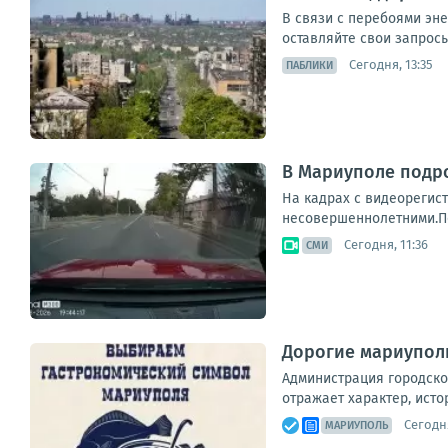
В связи с перебоями эн
оставляйте свои запросы
Сегодня, 13:35
ПАБЛИКИ
В Мариуполе подр
На кадрах с видеорегист
несовершеннолетними.Пос
Сегодня, 11:36
СМИ
Дорогие мариуполь
Администрация городско
отражает характер, исто
Сегодня
МАРИУПОЛЬ