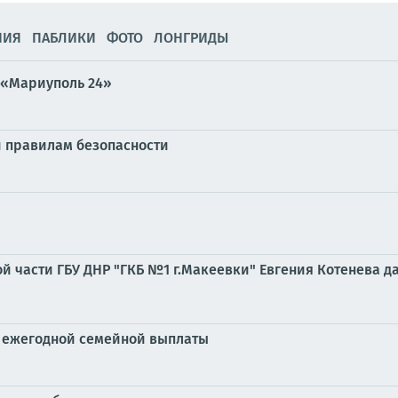
НИЯ
ПАБЛИКИ
ФОТО
ЛОНГРИДЫ
 «Мариуполь 24»
ей правилам безопасности
й части ГБУ ДНР "ГКБ №1 г.Макеевки" Евгения Котенева д
ии ежегодной семейной выплаты