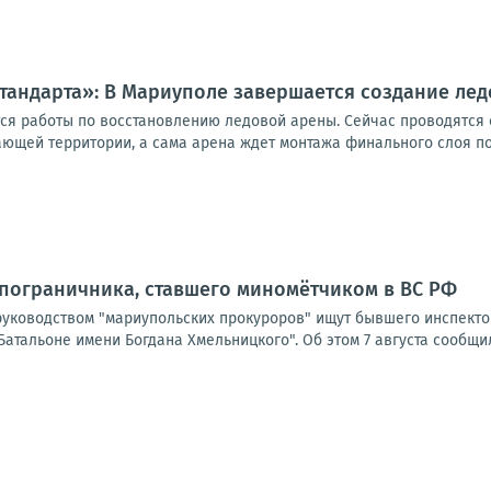
тандарта»: В Мариуполе завершается создание ле
я работы по восстановлению ледовой арены. Сейчас проводятся 
ющей территории, а сама арена ждет монтажа финального слоя пок
пограничника, ставшего миномётчиком в ВС РФ
руководством "мариупольских прокуроров" ищут бывшего инспектор
атальоне имени Богдана Хмельницкого". Об этом 7 августа сообщил