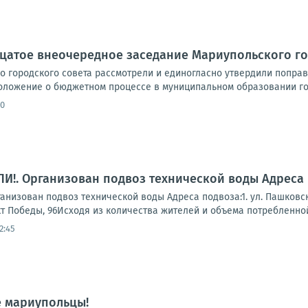
цатое внеочередное заседание Мариупольского го
о городского совета рассмотрели и единогласно утвердили попра
оложение о бюджетном процессе в муниципальном образовании гор
30
!. Организован подвоз технической воды Адреса 
зован подвоз технической воды Адреса подвоза:1. ул. Пашковского, 
кт Победы, 96Исходя из количества жителей и объема потребленной 
2:45
е мариупольцы!