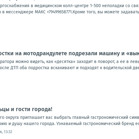
ергоснабжения в медицинском колл-центре 1-500 неполадки со свя
 в мессенджере МАКС +79499658771.Кроме того, вы можете задавать
остки на мотодрандулете подрезали машину и «вы
ратора можно видеть, как «десятка» заходит в поворот, а ее в лев
ле ДТП оба подростка вскакивают и подходят к водительской двер
цы и гости города!
го округа приглашает вас выбрать главный гастрономический сим
рию и душу нашего города. Узнаваемый гастрономический бренд есть
, 13:32