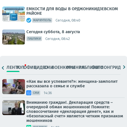
ЕМКОСТИ ДЛЯ ВОДЫ В ОРДЖОНИКИДЗЕВСКОМ
РАЙОНЕ
Сегодня, 08:40
МАРИУПОЛЬ
Сегодня суббота, 8 августа
Сегодня, 08:42
ПАБЛИКИ
ЛЕНТА
ТОП
ОФИЦ.
ВИДЕО
СМИ
ВОЕНКОРЫ
МНЕНИЯ
ПАБЛИКИ
ФОТО
ЛОНГРИДЫ
«Как вы все успеваете?»: женщина-замполит
рассказала о семье и службе
14:36
СМИ
Вниманию граждан!. Декларация средств –
очередной обман мошенников! Помните:
словосочетание «декларация денег», как и
«безопасный счет» является четким признаком
мошенников