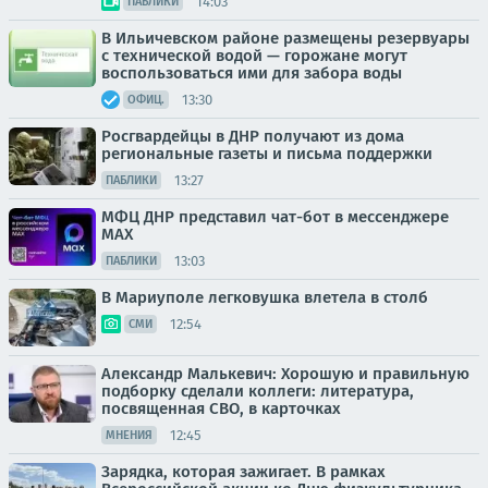
14:03
ПАБЛИКИ
В Ильичевском районе размещены резервуары
с технической водой — горожане могут
воспользоваться ими для забора воды
13:30
ОФИЦ.
Росгвардейцы в ДНР получают из дома
региональные газеты и письма поддержки
13:27
ПАБЛИКИ
МФЦ ДНР представил чат-бот в мессенджере
MAX
13:03
ПАБЛИКИ
В Мариуполе легковушка влетела в столб
12:54
СМИ
Александр Малькевич: Хорошую и правильную
подборку сделали коллеги: литература,
посвященная СВО, в карточках
12:45
МНЕНИЯ
Зарядка, которая зажигает. В рамках