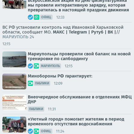
Всероссийской акции ко Дню физкультурника
мы провели интерактивную зарядку, которая
превратилась в настоящий праздник движения
12:33
ОФИЦ.
ВС РФ установили контроль над Ивановкой Харьковской
области, сообщает МО.
МАКС |
Telegram |
Рутуб |
ВК |
//
МАРИУПОЛЬ 24
12:15
Мариупольцы проверили свой баланс на новой
тренировке по сапбордингу
12:15
МАРИУПОЛЬ
Минобороны РФ гарантирует:
12:09
ПАБЛИКИ
Внеочередное обслуживание в отделениях МФЦ
ДНР
11:31
ПАБЛИКИ
«Уютный город» помогает жителям в период
временного отсутствия водоснабжения
11:24
ОФИЦ.