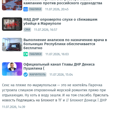
кампанию против российского судоходства
11.07.2026, 20:45
ПАБЛИКИ
МВД ДНР опровергло слухи о сбежавшем
убийце в Мариуполе
11.07.2026, 16:57
СМИ
Выполнение анализов по назначению врача в
больницах Республики обеспечивается
бесплатно
11.07.2026, 16:03
ПАБЛИКИ
Официальный канал Главы ДНР Дениса
Пушилина (
11.07.2026, 15:04
МАРИУПОЛЬ
Секс на пляже по-мариупольски — это не коктейль Парочка
устроила слишком откровенный морской романтик прямо при
отдыхающих. Ну хоть в воду зашли. И на том спасибо.
Прислать
новость
Подпишись на Блокнот в ТГ
и //
Блокнот Донецк | ДНР
11.07.2026, 14:39