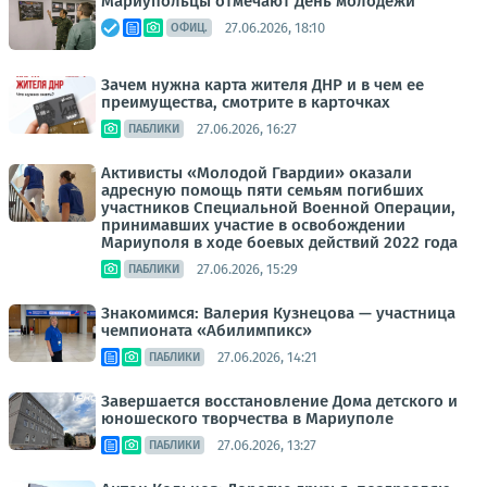
Мариупольцы отмечают День молодежи
27.06.2026, 18:10
ОФИЦ.
Зачем нужна карта жителя ДНР и в чем ее
преимущества, смотрите в карточках
27.06.2026, 16:27
ПАБЛИКИ
Активисты «Молодой Гвардии» оказали
адресную помощь пяти семьям погибших
участников Специальной Военной Операции,
принимавших участие в освобождении
Мариуполя в ходе боевых действий 2022 года
27.06.2026, 15:29
ПАБЛИКИ
Знакомимся: Валерия Кузнецова — участница
чемпионата «Абилимпикс»
27.06.2026, 14:21
ПАБЛИКИ
Завершается восстановление Дома детского и
юношеского творчества в Мариуполе
27.06.2026, 13:27
ПАБЛИКИ