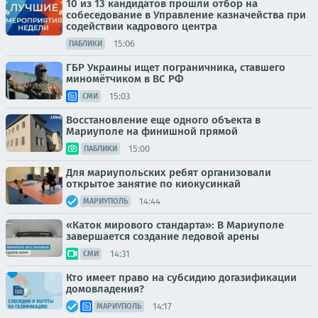
10 из 13 кандидатов прошли отбор на
собеседование в Управление казначейства при
содействии кадрового центра
15:06
ПАБЛИКИ
ГБР Украины ищет пограничника, ставшего
миномётчиком в ВС РФ
15:03
СМИ
Восстановление еще одного объекта в
Мариуполе на финишной прямой
15:00
ПАБЛИКИ
Для мариупольских ребят организовали
открытое занятие по киокусинкай
14:44
МАРИУПОЛЬ
«Каток мирового стандарта»: В Мариуполе
завершается создание ледовой арены
14:31
СМИ
Кто имеет право на субсидию догазификации
домовладения?
14:17
МАРИУПОЛЬ