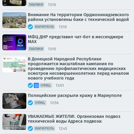
13:10
ПАБЛИКИ
Внимание На территории Орджоникидзевского
района установлены баки с технической водой
13:10
МАРИУПОЛЬ
МФЦ ДНР представил чат-бот в мессенджере
MAX
13:10
ПАБЛИКИ
В Донецкой Народной Республике
продолжается масштабная кампания по
проведению профилактических медицинских
осмотров несовершеннолетних перед началом
нового учебного года
13:01
ОФИЦ.
Полицейские раскрыли кражу в Мариуполе
12:56
ОФИЦ.
УВАЖАЕМЫЕ ЖИТЕЛИ!. Организован подвоз
технической воды Адреса подвоза:
12:45
МАРИУПОЛЬ