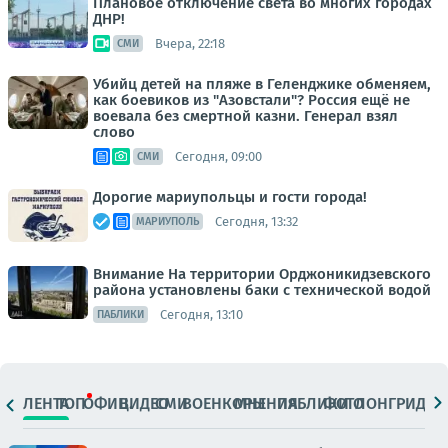
Плановое отключение света во многих городах
ДНР!
Вчера, 22:18
СМИ
Убийц детей на пляже в Геленджике обменяем,
как боевиков из "Азовстали"? Россия ещё не
воевала без смертной казни. Генерал взял
слово
Сегодня, 09:00
СМИ
Дорогие мариупольцы и гости города!
Сегодня, 13:32
МАРИУПОЛЬ
Внимание На территории Орджоникидзевского
района установлены баки с технической водой
Сегодня, 13:10
ПАБЛИКИ
ЛЕНТА
ТОП
ОФИЦ.
ВИДЕО
СМИ
ВОЕНКОРЫ
МНЕНИЯ
ПАБЛИКИ
ФОТО
ЛОНГРИДЫ