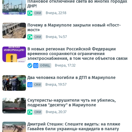
Плановое отключение света во многих городах
ДНР!
Вчера, 22:18
СМИ
Почему в Мариуполе закрыли новый «Пост-
мост»
Вчера, 14:57
СМИ
В новых регионах Российской Федерации
временно сохраняются ограничения
электроснабжения, в том числе объектов связи
Вчера, 17:32
ОФИЦ.
Два человека погибли в ДТП в Мариуполе
Вчера, 19:57
СМИ
Скутеристы-нарушители чуть не убились,
подрезав "десятку" в Мариуполе
Вчера, 20:37
СМИ
Дмитрий Стешин: Спешите видеть: на пляже
Гавайев били украинца-кандидата в палату