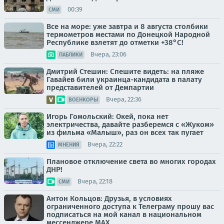
00:39
СМИ
Все на море: уже завтра и 8 августа столбики
термометров местами по Донецкой Народной
Республике взлетят до отметки +38°C!
Вчера, 23:06
ПАБЛИКИ
Дмитрий Стешин: Спешите видеть: на пляже
Гавайев били украинца-кандидата в палату
представителей от Демпартии
Вчера, 22:36
ВОЕНКОРЫ
Игорь Гомольский: Окей, пока нет
электричества, давайте разберемся с «Жуком»
из фильма «Малыш», раз он всех так пугает
Вчера, 22:22
МНЕНИЯ
Плановое отключение света во многих городах
ДНР!
Вчера, 22:18
СМИ
Антон Кольцов: Друзья, в условиях
ограниченного доступа к Телеграму прошу вас
подписаться на мой канал в национальном
мессенджере МАХ