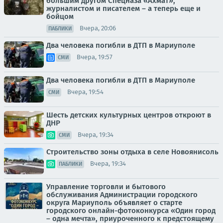
большим другом Спецназа «Ахмат»,
журналистом и писателем – а теперь еще и
бойцом
Вчера, 20:06
ПАБЛИКИ
Два человека погибли в ДТП в Мариуполе
Вчера, 19:57
СМИ
Два человека погибли в ДТП в Мариуполе
Вчера, 19:54
СМИ
Шесть детских культурных центров откроют в
ДНР
Вчера, 19:34
СМИ
Строительство зоны отдыха в селе Новоянисоль
Вчера, 19:34
ПАБЛИКИ
Управление торговли и бытового
обслуживания Администрации городского
округа Мариуполь объявляет о старте
городского онлайн-фотоконкурса «Один город
– одна мечта», приуроченного к предстоящему