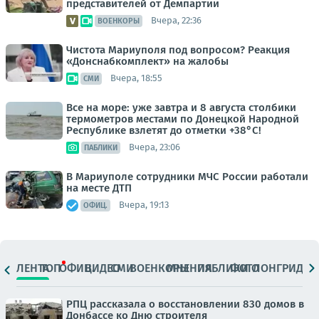
представителей от Демпартии
Вчера, 22:36
ВОЕНКОРЫ
Чистота Мариуполя под вопросом? Реакция
«Донснабкомплект» на жалобы
Вчера, 18:55
СМИ
Все на море: уже завтра и 8 августа столбики
термометров местами по Донецкой Народной
Республике взлетят до отметки +38°C!
Вчера, 23:06
ПАБЛИКИ
В Мариуполе сотрудники МЧС России работали
на месте ДТП
Вчера, 19:13
ОФИЦ.
ЛЕНТА
ТОП
ОФИЦ.
ВИДЕО
СМИ
ВОЕНКОРЫ
МНЕНИЯ
ПАБЛИКИ
ФОТО
ЛОНГРИДЫ
РПЦ рассказала о восстановлении 830 домов в
Донбассе ко Дню строителя