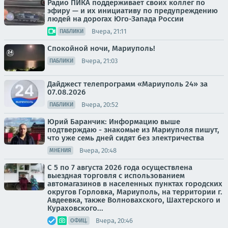
Радио ПИКА поддерживает своих коллег по
эфиру — и их инициативу по предупреждению
людей на дорогах Юго-Запада России
Вчера, 21:11
ПАБЛИКИ
Спокойной ночи, Мариуполь!
Вчера, 21:03
ПАБЛИКИ
Дайджест телепрограмм «Мариуполь 24» за
07.08.2026
Вчера, 20:52
ПАБЛИКИ
Юрий Баранчик: Информацию выше
подтверждаю - знакомые из Мариуполя пишут,
что уже семь дней сидят без электричества
Вчера, 20:48
МНЕНИЯ
С 5 по 7 августа 2026 года осуществлена
выездная торговля с использованием
автомагазинов в населенных пунктах городских
округов Горловка, Мариуполь, на территории г.
Авдеевка, также Волновахского, Шахтерского и
Кураховского...
Вчера, 20:46
ОФИЦ.