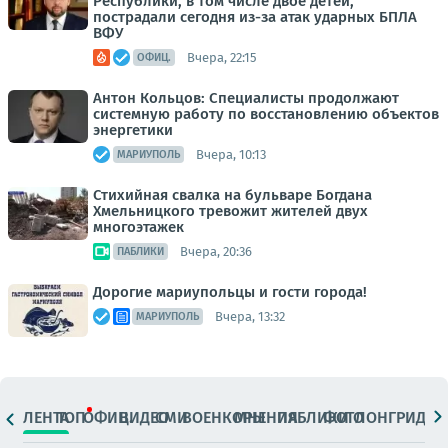
Республики, в том числе двое детей,
пострадали сегодня из-за атак ударных БПЛА
ВФУ
Вчера, 22:15
ОФИЦ.
Антон Кольцов: Специалисты продолжают
системную работу по восстановлению объектов
энергетики
Вчера, 10:13
МАРИУПОЛЬ
Стихийная свалка на бульваре Богдана
Хмельницкого тревожит жителей двух
многоэтажек
Вчера, 20:36
ПАБЛИКИ
Дорогие мариупольцы и гости города!
Вчера, 13:32
МАРИУПОЛЬ
ЛЕНТА
ТОП
ОФИЦ.
ВИДЕО
СМИ
ВОЕНКОРЫ
МНЕНИЯ
ПАБЛИКИ
ФОТО
ЛОНГРИДЫ