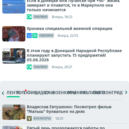
Если в Донецке или Луганске при +40° жизнь
замирает и плавится, то в Мариуполе она
только начинается
Вчера, 18:23
ПАБЛИКИ
Хроника специальной военной операции
Вчера, 22:55
ПАБЛИКИ
В этом году в Донецкой Народной Республике
планируют запустить 15 предприятий!
05.08.2026
Вчера, 20:27
ПАБЛИКИ
ЛЕНТА
ТОП
ОФИЦ.
ВИДЕО
СМИ
ВОЕНКОРЫ
МНЕНИЯ
ПАБЛИКИ
ФОТО
ЛОНГРИДЫ
Владислав Евтушенко: Посмотрел фильм
"Малыш" буквально на днях
10:31
ВОЕНКОРЫ
Пятый день продолжаются работы по