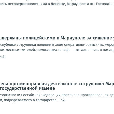
ись несовершеннолетними в Донецке, Мариуполе и пгт Еленовка. 
адержаны полицейскими в Мариуполе за хищение 
спублике сотрудники полиции в ходе оперативно-розыскных меро
них местных жителей, помогавших телефонным мошенникам похищать
14:21
чена противоправная деятельность сотрудника Ма
 государственной измене
зопасности Российской Федерации пресечена противоправная де
, подозреваемого в государственной...