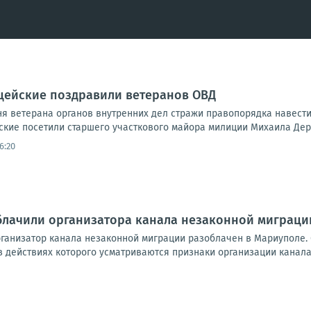
цейские поздравили ветеранов ОВД
ня ветерана органов внутренних дел стражи правопорядка навести
ские посетили старшего участкового майора милиции Михаила Дерк
16:20
блачили организатора канала незаконной миграци
Организатор канала незаконной миграции разоблачен в Мариуполе.
 действиях которого усматриваются признаки организации канала 