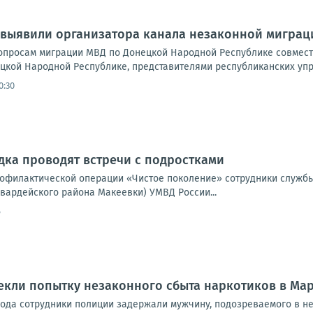
 выявили организатора канала незаконной миграц
опросам миграции МВД по Донецкой Народной Республике совместн
цкой Народной Республике, представителями республиканских упра
0:30
ка проводят встречи с подростками
офилактической операции «Чистое поколение» сотрудники службы
ардейского района Макеевки) УМВД России...
6
екли попытку незаконного сбыта наркотиков в Ма
ода сотрудники полиции задержали мужчину, подозреваемого в н