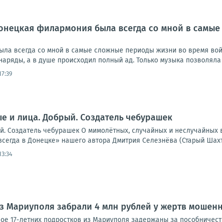
онецкая филармония была всегда со мной в самые
ла всегда со мной в самые сложные периоды жизни во время вой
наряды, а в душе происходил полный ад. Только музыка позволяла 
17:39
е и лица. Добрый. Создатель чебурашек
й. Создатель чебурашек О мимолётных, случайных и неслучайных 
всегда в Донецке» нашего автора Дмитрия Селезнёва (Старый Шахтё
13:34
з Мариуполя забрали 4 млн рублей у жертв мошен
Двое 17-летних подростков из Мариуполя задержаны за пособничес