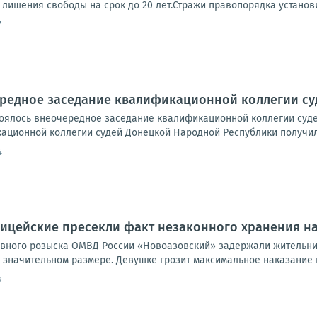
 лишения свободы на срок до 20 лет.Стражи правопорядка установи
7
ередное заседание квалификационной коллегии с
стоялось внеочередное заседание квалификационной коллегии суд
ционной коллегии судей Донецкой Народной Республики получила 
4
лицейские пресекли факт незаконного хранения н
овного розыска ОМВД России «Новоазовский» задержали жительниц
 значительном размере. Девушке грозит максимальное наказание в
3