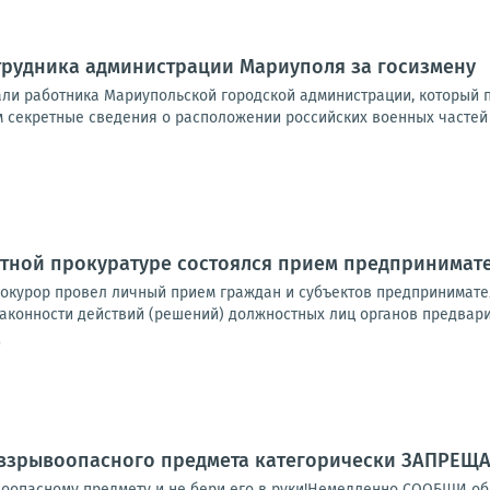
трудника администрации Мариуполя за госизмену
ли работника Мариупольской городской администрации, который п
секретные сведения о расположении российских военных частей в 
тной прокуратуре состоялся прием предпринимат
курор провел личный прием граждан и субъектов предпринимате
законности действий (решений) должностных лиц органов предвари
9
взрывоопасного предмета категорически ЗАПРЕЩА
оопасному предмету и не бери его в руки!Немедленно СООБЩИ об