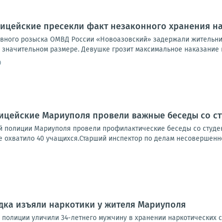
лицейские пресекли факт незаконного хранения н
овного розыска ОМВД России «Новоазовский» задержали жительниц
 значительном размере. Девушке грозит максимальное наказание в
0
ицейские Мариуполя провели важные беседы со ст
й полиции Мариуполя провели профилактические беседы со студен
е охватило 40 учащихся.Старший инспектор по делам несовершенно
дка изъяли наркотики у жителя Мариуполя
 полиции уличили 34-летнего мужчину в хранении наркотических с