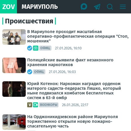
ZOV
МАРИУПОЛЬ
Происшествия
В Мариуполе проходит масштабная
оперативно-профилактическая операция "Стоп,
мошенник"
27.01.2026, 16:10
ОФИЦ.
Полицейские выявили факт незаконного
хранения наркотиков
27.01.2026, 16:03
ОФИЦ.
Юрий Котенок: Наркоман наградил орденом
матерого садиста-педераста Ляшко, который
ныне подвизался комбатом беспилотных
систем в 63-й омбр
26.01.2026, 22:17
ВОЕНКОРЫ
На Орджоникидзевском районе Мариуполя
торжественно открыли новую пожарно-
спасательную часть