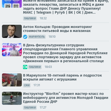
можете мгновенно записаться на приём к врачу,
заказать лекарства, записаться в МФЦ и даже
задать вопрос Главе ДНР Денису Пушилину!
МАКС | Telegram | Рутуб | ВК | OK | Дзен...
18:32
ПАБЛИКИ
Антон Кольцов: Проводим мониторинг
стоимости питьевой воды в магазинах
18:10
МАРИУПОЛЬ
В День физкультурника сотрудник
спецподразделения Главного управления
Росгвардии по Донецкой Народной Республике
провел спортивную зарядку для активистов
«Движения первых» в региональной столице
18:03
ПАБЛИКИ
В Мариуполе 18-летний парень и подросток
вскрыли автомат с игрушками
17:31
СМИ
Инструктор “Bioritm” провел мастер-класс по
вейкбордингу для активистов Молодой Гвардии
Единой России ДНР
17:27
ПАБЛИКИ