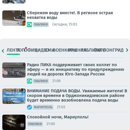
Сбережем воду вместе!. В регионе острая
нехватка воды
Сегодня, 15:03
ПАБЛИКИ
ЛЕНТА
ТОП
ОФИЦ.
ВИДЕО
СМИ
ВОЕНКОРЫ
МНЕНИЯ
ПАБЛИКИ
ФОТО
ЛОНГРИДЫ
Радио ПИКА поддерживает своих коллег по
эфиру — и их инициативу по предупреждению
людей на дорогах Юго-Запада России
21:09
ПАБЛИКИ
ВНИМАНИЕ ПОДАЧА ВОДЫ. Уважаемые жители! В
скором времени в Орджоникидзевском районе
будет временно возобновлена подача воды
21:03
МАРИУПОЛЬ
Спокойной ночи, Мариуполь!
21:00
ПАБЛИКИ