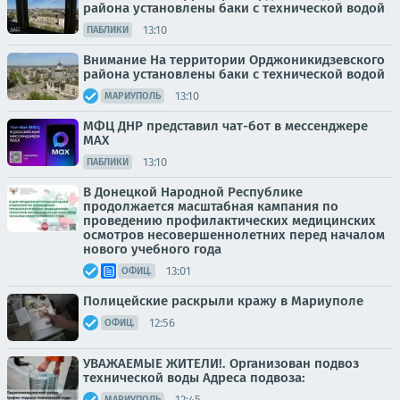
района установлены баки с технической водой
13:10
ПАБЛИКИ
Внимание На территории Орджоникидзевского
района установлены баки с технической водой
13:10
МАРИУПОЛЬ
МФЦ ДНР представил чат-бот в мессенджере
MAX
13:10
ПАБЛИКИ
В Донецкой Народной Республике
продолжается масштабная кампания по
проведению профилактических медицинских
осмотров несовершеннолетних перед началом
нового учебного года
13:01
ОФИЦ.
Полицейские раскрыли кражу в Мариуполе
12:56
ОФИЦ.
УВАЖАЕМЫЕ ЖИТЕЛИ!. Организован подвоз
технической воды Адреса подвоза:
12:45
МАРИУПОЛЬ