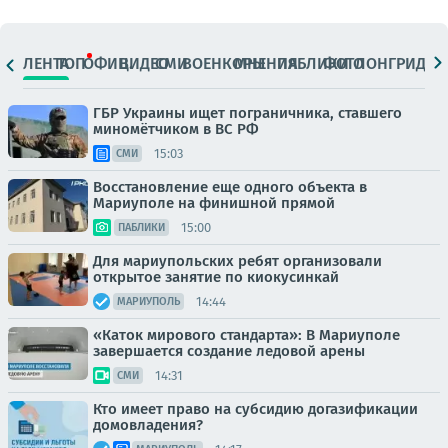
ЛЕНТА
ТОП
ОФИЦ.
ВИДЕО
СМИ
ВОЕНКОРЫ
МНЕНИЯ
ПАБЛИКИ
ФОТО
ЛОНГРИДЫ
ГБР Украины ищет пограничника, ставшего
миномётчиком в ВС РФ
15:03
СМИ
Восстановление еще одного объекта в
Мариуполе на финишной прямой
15:00
ПАБЛИКИ
Для мариупольских ребят организовали
открытое занятие по киокусинкай
14:44
МАРИУПОЛЬ
«Каток мирового стандарта»: В Мариуполе
завершается создание ледовой арены
14:31
СМИ
Кто имеет право на субсидию догазификации
домовладения?