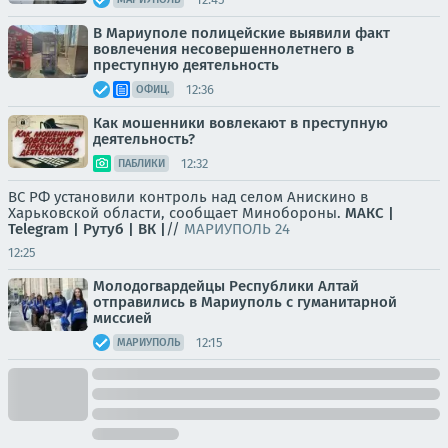
В Мариуполе полицейские выявили факт
вовлечения несовершеннолетнего в
преступную деятельность
12:36
ОФИЦ.
Как мошенники вовлекают в преступную
деятельность?
12:32
ПАБЛИКИ
ВС РФ установили контроль над селом Анискино в
Харьковской области, сообщает Минобороны.
МАКС |
Telegram |
Рутуб |
ВК |
//
МАРИУПОЛЬ 24
12:25
Молодогвардейцы Республики Алтай
отправились в Мариуполь с гуманитарной
миссией
12:15
МАРИУПОЛЬ