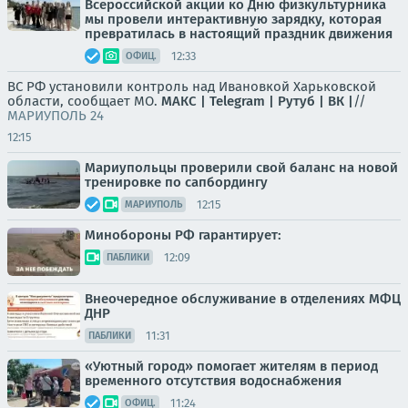
Всероссийской акции ко Дню физкультурника
мы провели интерактивную зарядку, которая
превратилась в настоящий праздник движения
12:33
ОФИЦ.
ВС РФ установили контроль над Ивановкой Харьковской
области, сообщает МО.
МАКС |
Telegram |
Рутуб |
ВК |
//
МАРИУПОЛЬ 24
12:15
Мариупольцы проверили свой баланс на новой
тренировке по сапбордингу
12:15
МАРИУПОЛЬ
Минобороны РФ гарантирует:
12:09
ПАБЛИКИ
Внеочередное обслуживание в отделениях МФЦ
ДНР
11:31
ПАБЛИКИ
«Уютный город» помогает жителям в период
временного отсутствия водоснабжения
11:24
ОФИЦ.