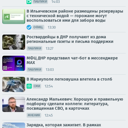
14:03
ПАБЛИКИ
В Ильичевском районе размещены резервуары
с технической водой — горожане могут
воспользоваться ими для забора воды
13:30
ОФИЦ.
Росгвардейцы в ДНР получают из дома
региональные газеты и письма поддержки
13:27
ПАБЛИКИ
МФЦ ДНР представил чат-бот в мессенджере
MAX
13:03
ПАБЛИКИ
В Мариуполе легковушка влетела в столб
12:54
СМИ
Александр Малькевич: Хорошую и правильную
подборку сделали коллеги: литература,
посвященная СВО, в карточках
12:45
МНЕНИЯ
Зарядка, которая зажигает. В рамках