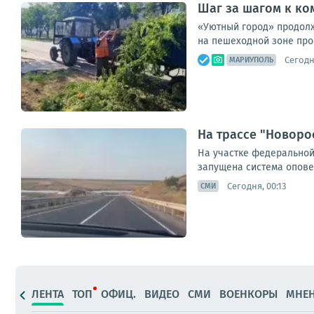
Шаг за шагом к ко
«Уютный город» продолж
на пешеходной зоне про
Сегодн
МАРИУПОЛЬ
На трассе "Новоро
На участке федеральной
запущена система опове
Сегодня, 00:13
СМИ
ЛЕНТА
ТОП
ОФИЦ.
ВИДЕО
СМИ
ВОЕНКОРЫ
МНЕ