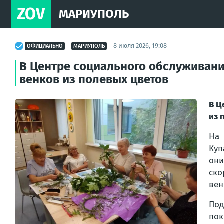
ZOV
МАРИУПОЛЬ
8 июля 2026, 19:08
ОФИЦИАЛЬНО
МАРИУПОЛЬ
В Центре социального обслуживани
венков из полевых цветов
В Ц
из 
На 
Куп
они
ско
вен
Под
пок