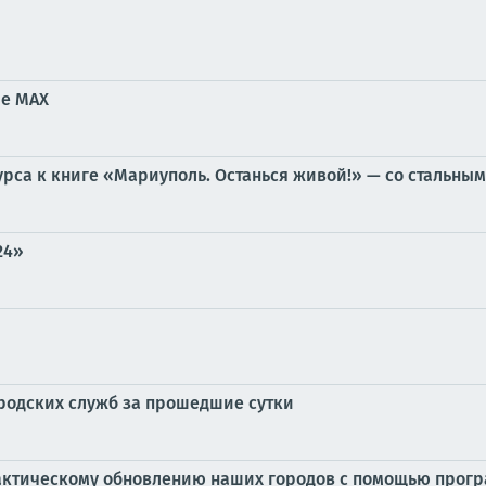
ре MAX
рса к книге «Мариуполь. Останься живой!» — со стальны
24»
ородских служб за прошедшие сутки
актическому обновлению наших городов с помощью прог