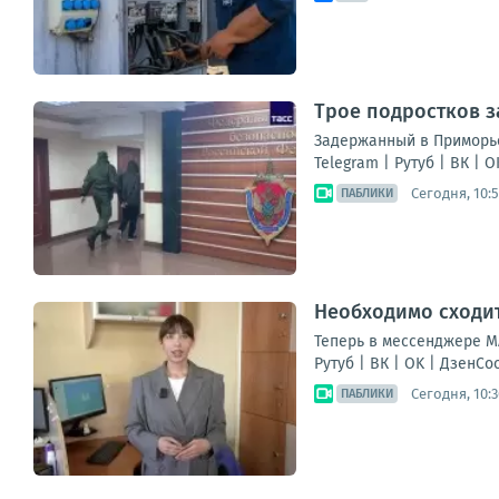
Трое подростков з
Задержанный в Приморье
Telegram | Рутуб | ВК | OK 
Сегодня, 10:5
ПАБЛИКИ
Необходимо сходит
Теперь в мессенджере МА
Рутуб | ВК | OK | ДзенС
Сегодня, 10:3
ПАБЛИКИ