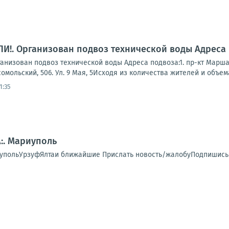
!. Организован подвоз технической воды Адреса 
зован подвоз технической воды Адреса подвоза:1. пр-кт Маршала Ж
мсомольский, 506. Ул. 9 Мая, 5Исходя из количества жителей и объема
1:35
:. Мариуполь
упольУрзуфЯлтаи ближайшие Прислать новость/жалобуПодпишись 